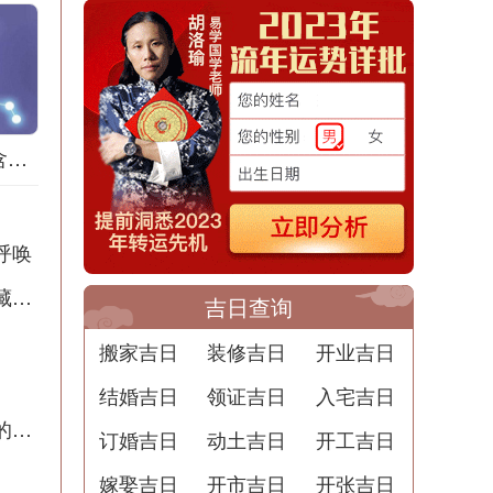
梦到拔竹笋是什么含义？解梦用中文写一篇文章
呼唤
半夜出殡撞人梦境解析：周公解梦告诉你潜藏的含义
吉日查询
搬家吉日
装修吉日
开业吉日
结婚吉日
领证吉日
入宅吉日
梦到剪毁头发的预兆解梦：暗示着重生和新的开始
订婚吉日
动土吉日
开工吉日
嫁娶吉日
开市吉日
开张吉日