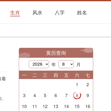
生肖
风水
八字
姓名
黄历查询
年
月
一
二
三
四
五
六
七
有着
1
2
3
4
5
6
7
8
9
功、
10
11
12
13
14
15
16