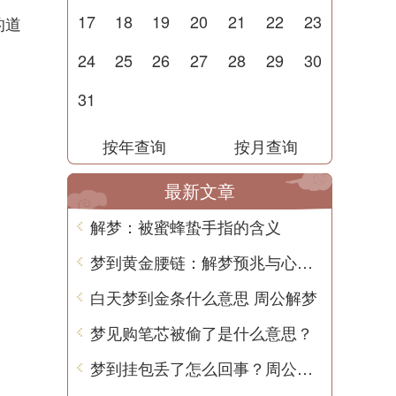
17
18
19
20
21
22
23
的道
24
25
26
27
28
29
30
31
按年查询
按月查询
最新文章
解梦：被蜜蜂蛰手指的含义
梦到黄金腰链：解梦预兆与心理学解读
白天梦到金条什么意思 周公解梦
梦见购笔芯被偷了是什么意思？
梦到挂包丢了怎么回事？周公解梦用中文解释