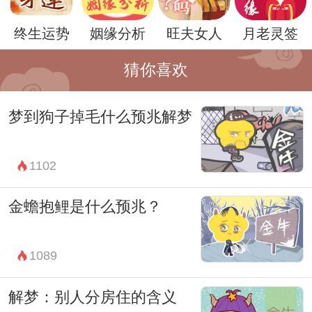
终生运势
姻缘分析
旺夫女人
月老灵签
猜你喜欢
梦到狗子掉毛什么预兆解梦
最后，让我们思考一下解梦神兽中的狮子。
1102
狮子是动物界的王者，象征着勇气、力量和
金蟾抱鲤是什么预兆？
自信。当狮子出现在梦境中时，可能意味着
梦者需要勇气去面对生活中的困难和挑战，
1089
或者在某种情况下需要展现自己的领导能力
和决策力。
解梦：别人分房住的含义