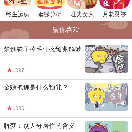
终生运势
姻缘分析
旺夫女人
月老灵签
猜你喜欢
梦到狗子掉毛什么预兆解梦
此外，电梯的环境和周围的景象也值得关
1097
注。如果梦中电梯的内部环境整洁舒适，可
能暗示着我们在生活中有一定的安全感和稳
金蟾抱鲤是什么预兆？
定感；而如果电梯内部昏暗破旧，可能反映
出我们内心的不安和恐惧。
1086
总之，梦见坐电梯下楼并不是简单的场景重
解梦：别人分房住的含义
现，而是一种象征性的表达，带给我们关于