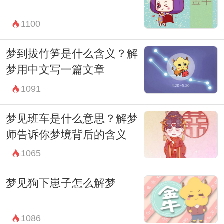
内心世界和情感状态的深刻反思。每一个梦
1100
境背后都隐藏着丰富的象征和意义，需要我
们在冷静观察和分析后，才能更好地理解和
梦到拔竹笋是什么含义？解
应对生活中的各种挑战和变化。
梦用中文写一篇文章
1091
梦见班车是什么意思？解梦
师告诉你梦境背后的含义
1065
梦见狗下崽子怎么解梦
1086