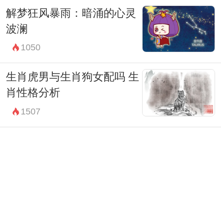
解梦狂风暴雨：暗涌的心灵
波澜
1050
生肖虎男与生肖狗女配吗 生
肖性格分析
1507
生肖男鼠和生肖女狗配吗 属
鼠男的性格
1294
生肖男蛇与生肖女虎配吗 两
个人的性格分析