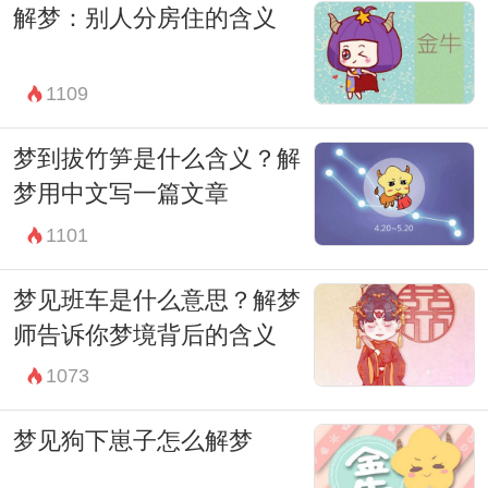
解梦：别人分房住的含义
内心世界的一些信念和渴望。无论是对自由
的向往、新的开始的期待还是对未知未来的
1109
恐惧，梦者都应该从梦境中去寻找内心的解
答，以应对现实生活中的种种挑战。
梦到拔竹笋是什么含义？解
因此，当你梦到大鸟飞了时，不妨停下来，
梦用中文写一篇文章
静下心来思考一下最近的生活和内心的状
1101
态。也许，梦境会给你一些珍贵的启示，让
梦见班车是什么意思？解梦
你更加勇敢地面对未来，保持内心的希望和
师告诉你梦境背后的含义
勇气。
1073
梦见狗下崽子怎么解梦