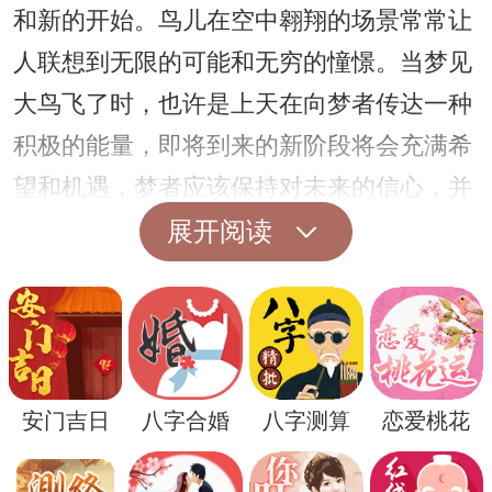
和新的开始。鸟儿在空中翱翔的场景常常让
人联想到无限的可能和无穷的憧憬。当梦见
大鸟飞了时，也许是上天在向梦者传达一种
积极的能量，即将到来的新阶段将会充满希
望和机遇，梦者应该保持对未来的信心，并
为之努力奋斗。
展开阅读
另外，梦到大鸟飞了也可能是一种对未知未
来的焦虑和不安。大鸟的飞翔场景往往发生
在高空，而高空则往往代表着梦者内心的不
确定和恐惧。梦者可能正在面对一些重要的
安门吉日
八字合婚
八字测算
恋爱桃花
抉择或挑战，而梦中的大鸟则是梦者内心对
未来的一种不确定感的折射。这时梦者需要