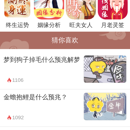
冷静思考，找到内心的勇气，以迎接未知的
挑战。
终生运势
姻缘分析
旺夫女人
月老灵签
猜你喜欢
梦到狗子掉毛什么预兆解梦
1106
金蟾抱鲤是什么预兆？
总的来说，梦到大鸟飞了并不是一种具有明
1092
确预示的梦境，它更多的是在提醒梦者关于