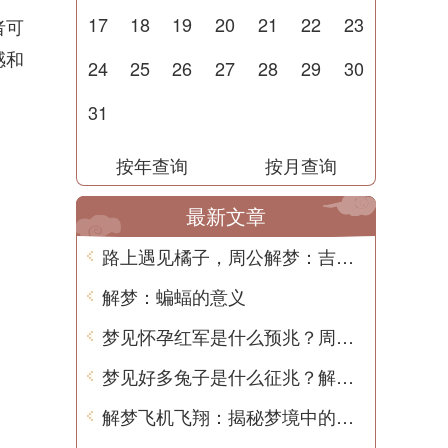
17
18
19
20
21
22
23
者可
感和
24
25
26
27
28
29
30
31
按年查询
按月查询
最新文章
路上遇见橘子，周公解梦：吉祥如意，幸福美满
解梦：蝙蝠的意义
梦见怀孕红军是什么预兆？周公解梦解析
梦见好多兔子是什么征兆？解梦师告诉你真相！
解梦飞机飞翔：揭秘梦境中的高空之旅