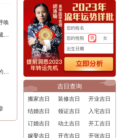
呼唤
半夜出殡撞人梦境解析：周公解梦告诉你潜藏的含义
梦到剪毁头发的预兆解梦：暗示着重生和新的开始
吉日查询
搬家吉日
装修吉日
开业吉日
章
结婚吉日
领证吉日
入宅吉日
订婚吉日
动土吉日
开工吉日
嫁娶吉日
开市吉日
开张吉日