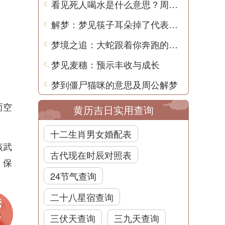
看见死人喝水是什么意思？周公解梦告诉你
解梦：梦见筷子耳朵掉了代表什么？
梦境之追：大蛇跟着你奔跑的含义
梦见麦穗：预示丰收与成长
梦到僵尸猫咪的意思及周公解梦
而空
黄历吉日实用查询
。
十二生肖男女婚配表
该武
古代现在时辰对照表
，保
24节气查询
二十八星宿查询
三伏天查询
三九天查询