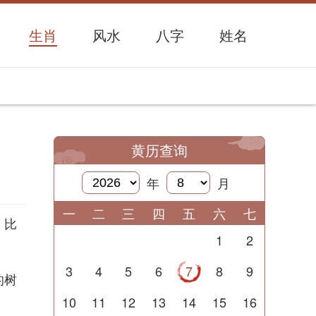
生肖
风水
八字
姓名
黄历查询
年
月
一
二
三
四
五
六
七
，比
1
2
3
4
5
6
7
8
9
的树
10
11
12
13
14
15
16