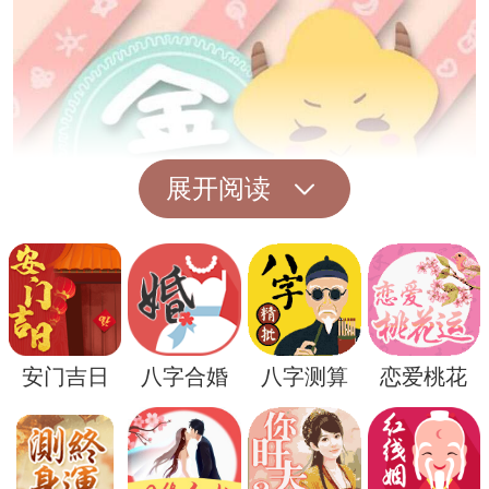
展开阅读
而在另一方面，狐狸抓鸟也可能暗示着梦者
安门吉日
八字合婚
八字测算
恋爱桃花
内心某种不安或困扰。它可能代表着梦者在
现实生活中面临着一些烦扰或挑战，需要面
对和解决。这种梦境提醒着梦者要理清自己