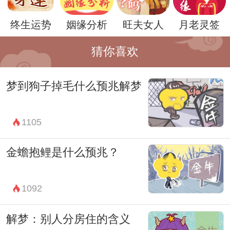
的内心情绪，寻找解决问题的途径。
终生运势
姻缘分析
旺夫女人
月老灵签
总之，梦到狐狸抓鸟的意义并不是简单的坏
预兆，而是可能启示着梦者需要警惕周围人
猜你喜欢
和事，避免被欺骗；需要谨慎行事，保护好
梦到狗子掉毛什么预兆解梦
自己的利益和机会；也需要面对和解决内心
的烦扰和挑战。周公解梦只是提供了一种思
1105
考和解读的方式，梦者可以根据自己的实际
情况和感受做出更深入的解读和应对。
金蟾抱鲤是什么预兆？
1092
解梦：别人分房住的含义