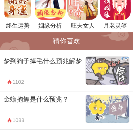
提示梦者需要在现实生活中找到一种平衡和
稳定。
终生运势
姻缘分析
旺夫女人
月老灵签
进一步分析，大象在文化和象征学中也具有
多重的含义。在东方文化中，大象象征长
猜你喜欢
寿、智慧和稳固。在西方文化中，大象则常
梦到狗子掉毛什么预兆解梦
被视为记忆力和忠诚的象征。因此，开车梦
到大象可能还与梦者的文化背景和个人经历
1102
有着密切的联系，反映出他们对生活和自我
的独特理解。
金蟾抱鲤是什么预兆？
除了象征意义，梦境中的情境和细节也不容
忽视。例如，开车的过程中大象的表现形
1088
式、梦境中的周围环境等，都可能对梦境的