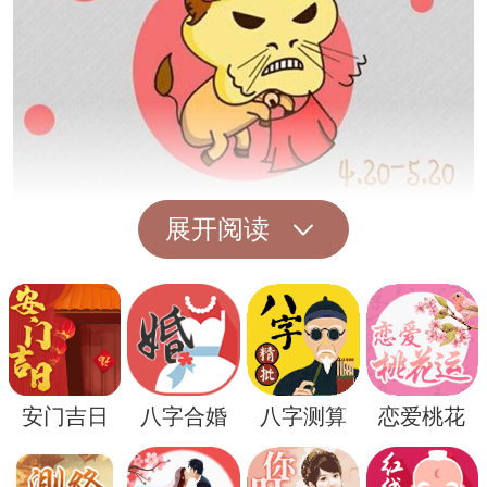
展开阅读
其次，梦境中的象征性象征常常与潜意识中
的情感体验有关。大象的出现可能暗示着梦
者目前面临的挑战或者情绪上的压力。开车
则可能代表着对生活方向或者目标的探索和
安门吉日
八字合婚
八字测算
恋爱桃花
前行。将这两者结合起来，开车梦到大象可
能是一种潜意识下的自我安抚和力量表达，