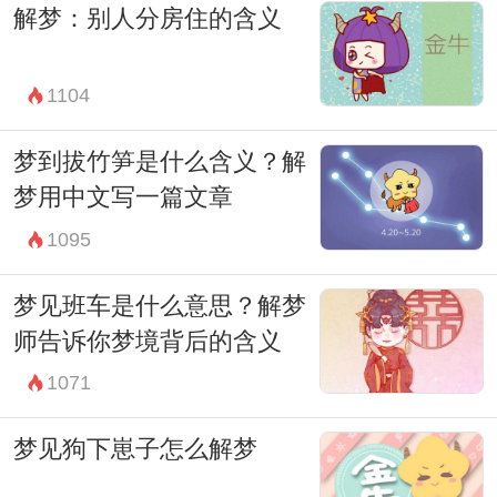
解梦：别人分房住的含义
解析和理解产生重要影响。有时候，梦境中
的情景可能是潜意识下对特定事件或情感的
1104
象征性表达，需要结合梦者个人的生活经历
和情况进行综合分析。
梦到拔竹笋是什么含义？解
总之，开车梦到大象这样一个富有象征性的
梦用中文写一篇文章
梦境，无论是在周公解梦的古老智慧中，还
1095
是在现代心理学的解释中，都值得我们深入
梦见班车是什么意思？解梦
探讨和理解。每个人的梦境都是独特的，反
师告诉你梦境背后的含义
映了他们内心深处的情感和需求。通过解读
1071
和理解梦境，我们不仅能更好地认识自己，
梦见狗下崽子怎么解梦
还能在生活中找到更多的启示和支持。
因此，如果你曾梦到开车梦到大象，或许现