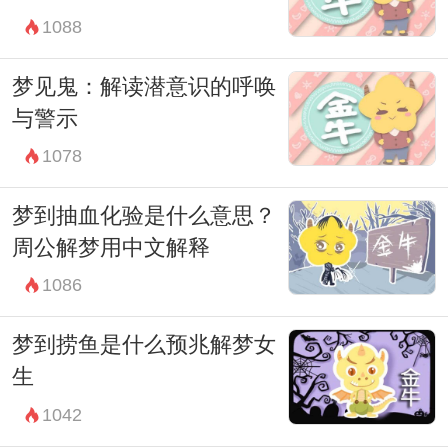
1088
在是时候停下来，思考一下你内心深处正在
传达的信息。或许这是对你生活方向的一个
梦见鬼：解读潜意识的呼唤
提醒，又或者是在告诉你需要更多的内心力
与警示
量来面对目前的挑战。无论如何，梦境的解
1078
析永远是一场关于自我探索和成长的旅程。
梦到抽血化验是什么意思？
周公解梦用中文解释
1086
梦到捞鱼是什么预兆解梦女
生
1042