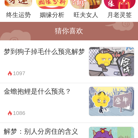
需要结合自己的实际情况和内心状态来进行
终生运势
姻缘分析
旺夫女人
月老灵签
分析。
猜你喜欢
其实，梦到道馆只是梦境世界中的一个微不
足道的片段，而重要的是能够通过梦境来认
梦到狗子掉毛什么预兆解梦
识自己、调整自己的心态和情感状态。无论
梦境的意义是什么，重要的是能够从中汲取
1097
力量和启示，让自己更好地面对现实生活。
金蟾抱鲤是什么预兆？
总而言之，梦到道馆只是梦境中的一部分，
它可能代表着对神秘世界的探索，对内心的
1086
解释和理解，或者对自己进步和提升的渴
望。重要的是，我们应该用心去体会梦境中
解梦：别人分房住的含义