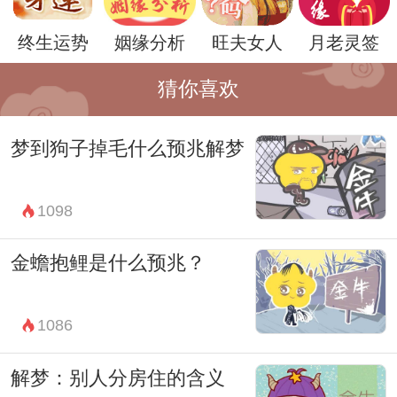
好运即将降临，是一种积极的预兆。
终生运势
姻缘分析
旺夫女人
月老灵签
总的来说，梦到好多蛇对男人来说可能是一
种潜意识的反映，是心灵在试图传达一些重
猜你喜欢
要的信息。在解梦的过程中，男人可以尝试
梦到狗子掉毛什么预兆解梦
深入思考自己的内心世界，倾听心灵的声
音，并努力寻找梦境背后的深层含义。
1098
无论梦到多少蛇，都不必过分恐惧或焦虑。
相反，男人可以从梦境中找到启示，积极地
金蟾抱鲤是什么预兆？
面对内心的渴望和挑战，从而更好地成长和
发展。
1086
解梦：别人分房住的含义