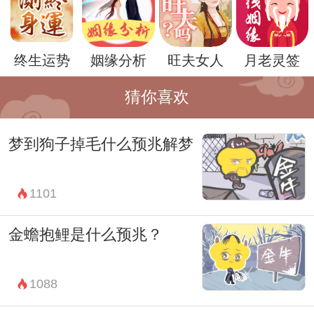
终生运势
姻缘分析
旺夫女人
月老灵签
猜你喜欢
梦到狗子掉毛什么预兆解梦
当然，梦境并不是百分之百准确的预示。在
周公解梦中，梦境只是一种参考和启示，最
1101
终还是要结合自身的实际情况来进行分析和
判断。同时，梦境也不应该成为心理负担，
金蟾抱鲤是什么预兆？
我们要以积极的心态去面对和解释这些梦
境。
1088
总之，梦见狗是小人什么意思？周公解梦用