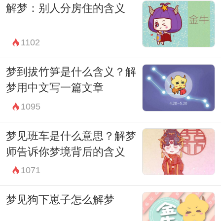
解梦：别人分房住的含义
中文为我们提供了一种心灵的启示和暗示。
无论梦中的狗代表着什么，最重要的是我们
1102
要以积极的心态面对，并且通过自己的努力
和观察，去判断和解释这些梦境背后的真正
梦到拔竹笋是什么含义？解
含义。
梦用中文写一篇文章
1095
梦见班车是什么意思？解梦
师告诉你梦境背后的含义
1071
梦见狗下崽子怎么解梦