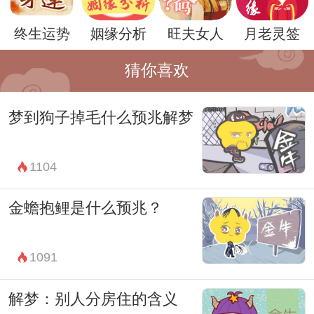
精神。
终生运势
姻缘分析
旺夫女人
月老灵签
猜你喜欢
梦到狗子掉毛什么预兆解梦
1104
金蟾抱鲤是什么预兆？
此外，根据个人对狐狸的情感和态度，梦见
1091
养狐狸也可能反映出我们对某种特定情感或
解梦：别人分房住的含义
关系的态度。狐狸的形象可能代表着我们在