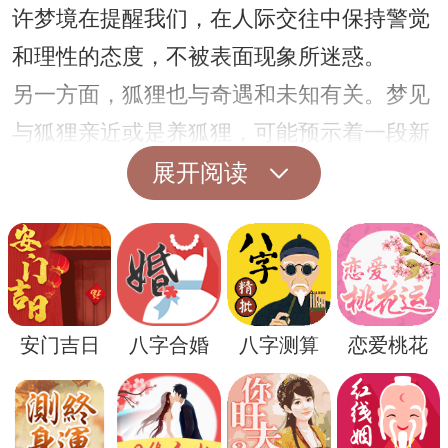
许梦境在提醒我们，在人际交往中保持警觉
和理性的态度，不被表面现象所迷惑。
另一方面，狐狸也与奇遇和未知有关。梦见
与狐狸亲近或是养狐狸，可能预示着一段新
的经历或关系即将到来。这段经历可能会给
展开阅读
我们带来新的见解和启示，让我们从不同的
角度重新审视自己的生活和选择。
在心理层面上，梦见养狐狸也可能反映出我
们内心深处对自由和独立的渴望。狐狸作为
安门吉日
八字合婚
八字测算
恋爱桃花
一种野性动物，象征着不受拘束的生活方式
和对自由的追求。这样的梦境可能在提醒我
们，要更加珍视个体的独特性和内在的自由