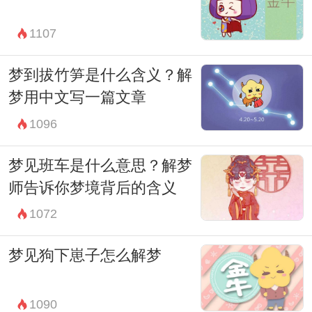
现实生活中某个人或某种情感的象征。通过
1107
解析这样的梦境，我们可以更好地理解自己
内心深处的情感和愿望。
梦到拔竹笋是什么含义？解
总之，梦见养狐狸是一种富有象征意义的梦
梦用中文写一篇文章
境体验。它不仅仅是大脑整理信息的过程，
1096
更是心灵与潜意识对话的桥梁。通过理解和
梦见班车是什么意思？解梦
解读这样的梦境，我们可以更深入地探索和
师告诉你梦境背后的含义
理解自己内心深处的情感、愿望和需求。因
1072
此，每当我们经历这样的梦境时，不妨停下
梦见狗下崽子怎么解梦
来，反思和探索它可能蕴含的意义，这将有
助于我们更加全面和深刻地认识自己。
1090