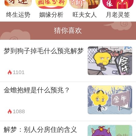
要找到平衡和解决方法，才能够获得心灵的
终生运势
姻缘分析
旺夫女人
月老灵签
安宁。
猜你喜欢
然而，梦境的含义是非常个体化的，每个人
在梦到哺乳大鸟时可能会有不同的联想和情
梦到狗子掉毛什么预兆解梦
感。因此，除了以上的解梦理论外，还需要
结合个人的实际情况和内心世界来分析梦境
1101
的含义，才能更准确地解读梦境的意义。
金蟾抱鲤是什么预兆？
总的来说，梦到哺乳大鸟可能代表着母性的
关怀、力量的追求和内心的矛盾，然而具体
1088
含义还需要根据个人情况来灵活解读。无论
如何，梦境都是值得人们深思和探索的神秘
解梦：别人分房住的含义