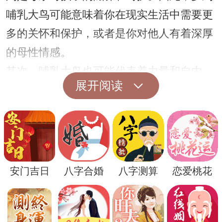
哺乳大鸟可能意味着你在现实生活中需要更
多的关怀和保护，或者是你对他人有着深厚
的母性情感。
其次，哺乳大鸟也可能代表着力量和自由。
展开阅读
大鸟展翅高飞的形象给人一种强大和自由的
感觉，梦到哺乳大鸟可能意味着你渴望在生
活中获得更多的力量和自由，摆脱束缚，追
求心中的梦想。
除此之外，梦到哺乳大鸟还可能暗示着你在
安门吉日
八字合婚
八字测算
恋爱桃花
现实生活中正在经历内心的挣扎和矛盾。哺
乳大鸟在梦中可以被解读为一种对立的象
征，可能代表着你内心不同面向的冲突，需