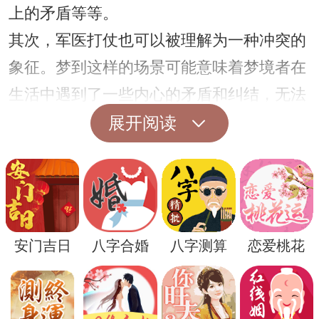
上的矛盾等等。
其次，军医打仗也可以被理解为一种冲突的
象征。梦到这样的场景可能意味着梦境者在
生活中遇到了一些内心的矛盾和纠结，无法
获得解决。这种冲突可能是来自于内在与外
展开阅读
在的矛盾，也可能是某种情感上的挣扎，需
要梦境者去面对和解决。
此外，军医打仗还可以被解读为一种对于疾
病和健康的隐喻。军医所承担的责任是保护
安门吉日
八字合婚
八字测算
恋爱桃花
士兵的健康，因此梦到军医打仗也可以被理
解为梦境者对于自身健康状况的关注和担
忧。也可能是梦境者对于身边亲人或朋友的