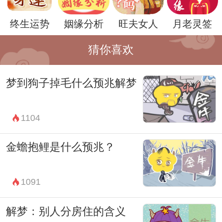
健康状况有所担忧，需要引起重视和关心。
终生运势
姻缘分析
旺夫女人
月老灵签
总的来说，梦到军医打仗可能意味着梦境者
猜你喜欢
内心的焦虑和不安，对于生活中某种压力和
挑战的担忧，或者是对于健康状况的关注和
梦到狗子掉毛什么预兆解梦
担忧。在面对这样的梦境时，梦境者可以通
过调整自己的心态，寻求帮助和支持，以及
1104
关注自身和他人的健康状况来解决内心的焦
虑和担忧。
金蟾抱鲤是什么预兆？
1091
解梦：别人分房住的含义