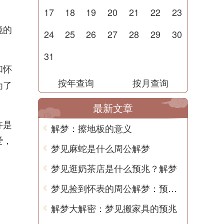
17
18
19
20
21
22
23
境的
24
25
26
27
28
29
30
31
和怀
按年查询
按月查询
为了
最新文章
许是
解梦：擦地板的意义
爱，
梦见麻蛇是什么周公解梦
梦见逛奶茶店是什么预兆？解梦
梦见捡到怀表的周公解梦：预示着好运即将降临
解梦大解密：梦见搬家具的预兆