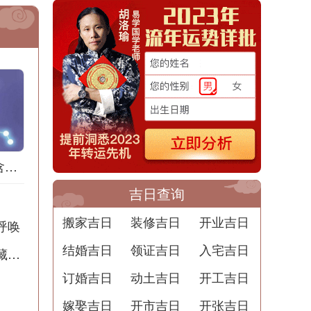
梦到拔竹笋是什么含义？解梦用中文写一篇文章
吉日查询
搬家吉日
装修吉日
开业吉日
呼唤
结婚吉日
领证吉日
入宅吉日
半夜出殡撞人梦境解析：周公解梦告诉你潜藏的含义
订婚吉日
动土吉日
开工吉日
嫁娶吉日
开市吉日
开张吉日