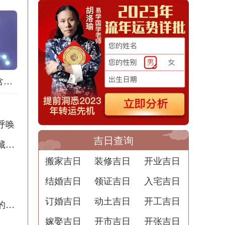
梦到拔竹笋是什么含义？解梦用中文写一篇文章
呼唤
吉日查询
半夜出殡撞人梦境解析：周公解梦告诉你潜藏的含义
搬家吉日
装修吉日
开业吉日
结婚吉日
领证吉日
入宅吉日
订婚吉日
动土吉日
开工吉日
梦到剪毁头发的预兆解梦：暗示着重生和新的开始
嫁娶吉日
开市吉日
开张吉日