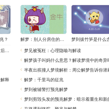
兆？
解梦：别人分房住的含义
梦见班车是什么意思？解梦师告诉你梦境背后的含义
梦见被冤枉：心理隐喻与解读
解梦孩子叫妈什么意思？解读梦境中的奇异
文解释
解梦：千里马的征兆
梦到被辅警打预兆解梦
马路遇到骆驼，预兆与解梦