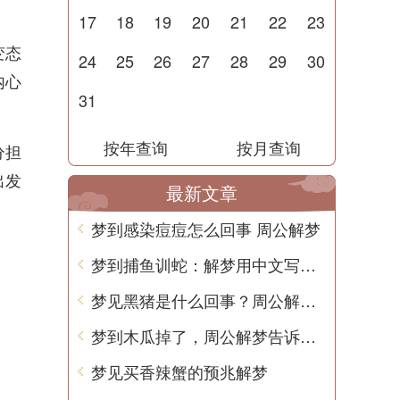
17
18
19
20
21
22
23
变态
24
25
26
27
28
29
30
内心
31
按年查询
按月查询
分担
出发
最新文章
梦到感染痘痘怎么回事 周公解梦
梦到捕鱼训蛇：解梦用中文写一篇文章
梦见黑猪是什么回事？周公解梦带你揭秘
梦到木瓜掉了，周公解梦告诉你的意思
梦见买香辣蟹的预兆解梦