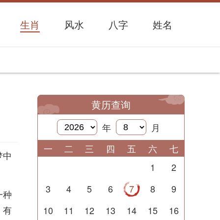
生肖
风水
八字
姓名
黄历查询
年
月
一
二
三
四
五
六
七
梦中
1
2
3
4
5
6
7
8
9
一种
，有
10
11
12
13
14
15
16