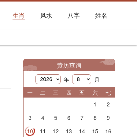
生肖
风水
八字
姓名
黄历查询
年
月
一
二
三
四
五
六
七
1
2
3
4
5
6
7
8
9
10
11
12
13
14
15
16