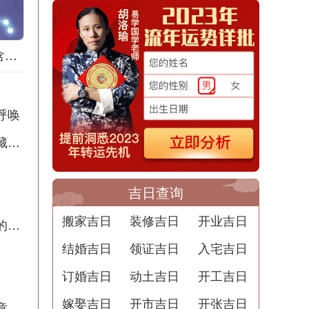
梦到拔竹笋是什么含义？解梦用中文写一篇文章
呼唤
半夜出殡撞人梦境解析：周公解梦告诉你潜藏的含义
吉日查询
搬家吉日
装修吉日
开业吉日
梦到剪毁头发的预兆解梦：暗示着重生和新的开始
结婚吉日
领证吉日
入宅吉日
订婚吉日
动土吉日
开工吉日
嫁娶吉日
开市吉日
开张吉日
章