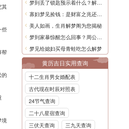
梦到丢了锁匙预示着什么？解梦师为您解读梦境预兆
究其
寡妇梦见捡钱：是财富之兆还是灾祸先兆？
美人如画，生肖解梦阁为您揭秘
一些
梦到家暴惊醒怎么回事？周公解梦
梦见给媳妇买母青蛙吃怎么解梦
够帮
黄历吉日实用查询
松的
十二生肖男女婚配表
古代现在时辰对照表
重
24节气查询
二十八星宿查询
梦境
三伏天查询
三九天查询