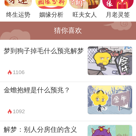
总而言之，梦到前妻并不一定意味着什么具
终生运势
姻缘分析
旺夫女人
月老灵签
体的事情，而是对内心情感和需求的一种表
达。重要的是要倾听自己的内心，理解自己
猜你喜欢
的情感，并据此做出积极的反应和处理。
梦到狗子掉毛什么预兆解梦
1106
金蟾抱鲤是什么预兆？
1092
解梦：别人分房住的含义