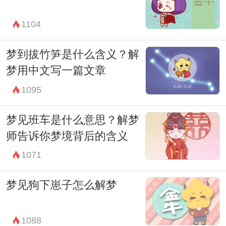
能的启示，也是对生活中挑战与困难的提
1104
醒。而在周公解梦的解读中，则更是提示梦
者要以柔克刚，顺势而为，与自然、与生活
梦到拔竹笋是什么含义？解
保持和谐，以达到心灵的平静与境界的提
梦用中文写一篇文章
升。
1095
梦见班车是什么意思？解梦
师告诉你梦境背后的含义
1071
梦见狗下崽子怎么解梦
1088