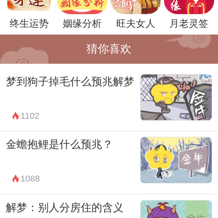
暗示梦者要与自然界保持联系，顺势而为，
终生运势
姻缘分析
旺夫女人
月老灵签
领悟自然之道，以达到心灵与自然的和谐。
猜你喜欢
梦到狗子掉毛什么预兆解梦
1102
金蟾抱鲤是什么预兆？
1088
总的来说，梦见老虎在道家文化中具有丰富
解梦：别人分房住的含义
的内涵和象征意义。它不仅是对梦者内心潜