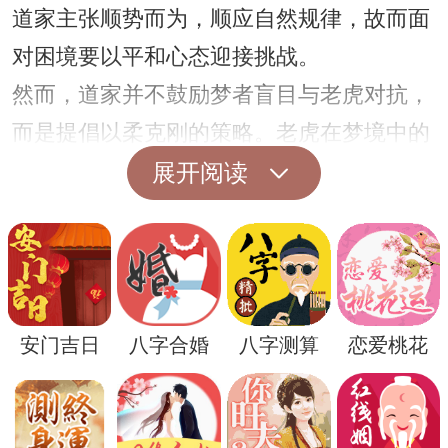
道家主张顺势而为，顺应自然规律，故而面
对困境要以平和心态迎接挑战。
然而，道家并不鼓励梦者盲目与老虎对抗，
而是提倡以柔克刚的策略。老虎在梦境中的
出现，也许是在提醒梦者应该学会与外界力
展开阅读
量相处，化解危机。因此，梦见老虎的人，
不妨反思自身处境，寻找以柔克刚的方式解
决问题，而非急于与困境正面对抗。
此外，老虎在道家文化中也被赋予了神秘的
安门吉日
八字合婚
八字测算
恋爱桃花
象征意义。道家强调人与自然的和谐相处，
而老虎则是自然界的一部分，象征着自然力
量与宇宙能量。因此，梦见老虎也可能是在