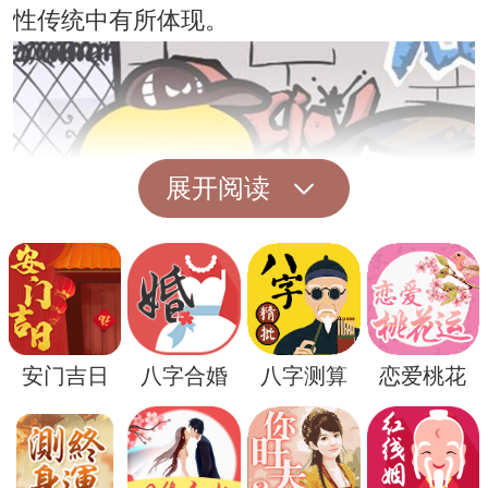
性传统中有所体现。
展开阅读
安门吉日
八字合婚
八字测算
恋爱桃花
另一种解释是，白虫子可能代表着潜意识中
的恐惧或者不安。虫子本身就是人们普遍感
到恶心和不舒服的生物，因此在梦境中出现