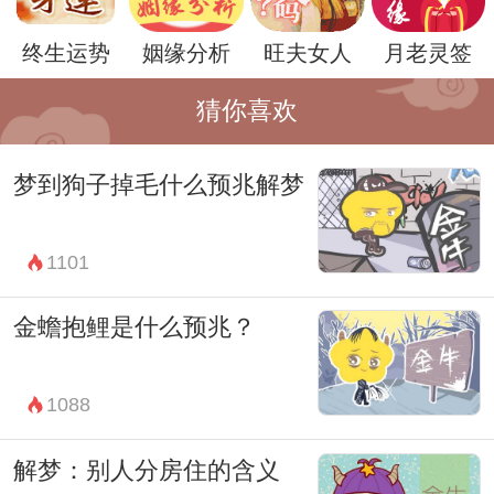
的白虫子可能是一种象征，代表着梦者对某
终生运势
姻缘分析
旺夫女人
月老灵签
种困扰或者压力的回应。
还有一种更具象征性的解释是，白虫子可能
猜你喜欢
代表着梦者内心深处的欲望或者渴望。虫子
梦到狗子掉毛什么预兆解梦
通常被认为是一种低等的生物，而白色则代
表着高贵或者纯洁。因此，白虫子可能是一
1101
种内心矛盾的象征，代表着梦者对自己内在
冲突的认识。
金蟾抱鲤是什么预兆？
无论是哪种解释，都需要结合具体的梦境情
境和个人的经历来进行理解。梦境是潜意识
1088
的一种表达方式，而每个人的潜意识都是独
解梦：别人分房住的含义
一无二的。因此，对于白虫子的解梦，没有