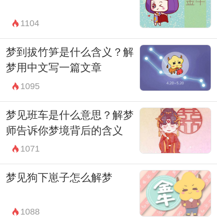
一种通用的答案，只有根据具体情况进行的
1104
个体化解读。
如果你在梦中见到了白虫子，不妨试着回想
梦到拔竹笋是什么含义？解
一下梦境中的其他细节，以及你的情绪和感
梦用中文写一篇文章
受。这些都可以帮助你更好地理解梦境中的
1095
符号。另外，如果你觉得梦境对你产生了强
梦见班车是什么意思？解梦
烈的影响，不妨尝试与心理学专家进行沟
师告诉你梦境背后的含义
通，寻求更深层次的解释和帮助。
1071
总的来说，白虫子作为梦境中的符号，可能
梦见狗下崽子怎么解梦
有着多重的含义和解读方式。理解梦境背后
的意义，不仅可以帮助我们更好地认识自己
1088
的内心世界，还可以指引我们走向更加健康