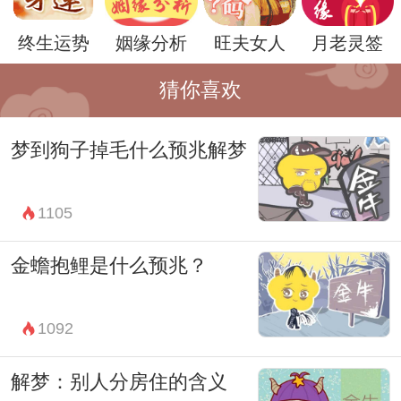
终生运势
姻缘分析
旺夫女人
月老灵签
然而，梦境的解读因人而异，同样的梦境在
猜你喜欢
不同的人看来可能有不同的含义。因此，除
梦到狗子掉毛什么预兆解梦
了一般的解梦理论之外，还需要结合梦者的
个人情况和生活经历来进行具体分析。
1105
总的来说，梦见瀑布大水很大可能意味着内
心情绪的涌动和生活压力的释放。梦者可以
金蟾抱鲤是什么预兆？
通过倾诉、放松等方式来舒缓情绪，同时也
要学会面对挑战，迎接变化，以积极的心态
1092
面对生活的起伏。
解梦：别人分房住的含义