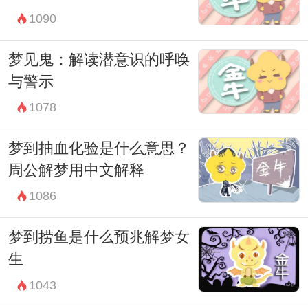
1090
注自己内心的声音和情感需求，以及我们在
生活中所经历的成长和变化。每一个梦境都
梦见鬼：解读潜意识的呼唤
是我们内心世界的一部分，它们值得我们用
与警示
心倾听和理解。
1078
梦到抽血化验是什么意思？
周公解梦用中文解释
1086
梦到捞鱼是什么预兆解梦女
生
1043