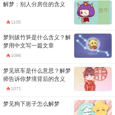
解梦：别人分房住的含义
感和挑战。
总之，梦见前任并不一定意味着你们之间有
1105
未了的情感纠葛或者预示着什么具体的事
件。相反，它更可能是你内心深处在处理情
梦到拔竹笋是什么含义？解
感和经历时的一种自然反应。通过理解和接
梦用中文写一篇文章
纳这些梦境，我们可以更好地了解和疏导自
1096
己内心的情感世界。
梦见班车是什么意思？解梦
因此，当你再次梦见前任时，不必过分解读
师告诉你梦境背后的含义
或者深感困扰。相反，尝试接纳和理解梦境
1071
背后的情感信息，这可能会为你带来更深层
梦见狗下崽子怎么解梦
次的自我认识和情感疗愈。
最后，梦见前任是一个机会，让我们更加关