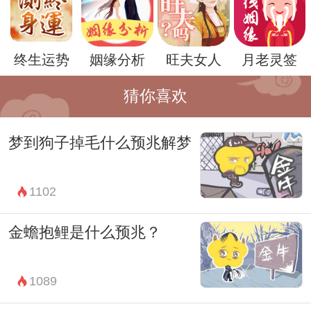
属感方面有所困扰。前任的出现可能是你内
心在处理这些情感需求时的一种方式。
终生运势
姻缘分析
旺夫女人
月老灵签
另一种解释是，梦见前任可能是一种情感的
释放和疗愈过程。梦境给予了我们一个安全
猜你喜欢
的环境，让我们可以面对和处理那些在现实
梦到狗子掉毛什么预兆解梦
中可能会被压抑或忽视的情感。因此，梦见
前任可能是你在无意识中释放和疗愈过去经
1102
历的一种方式。
不过，每个人的梦境都是独特的，也许对你
金蟾抱鲤是什么预兆？
来说，梦见前任具有完全不同的意义和象
征。重要的是，倾听并尊重自己的梦境，因
1089
为它们可能揭示了你内心深处正在经历的情