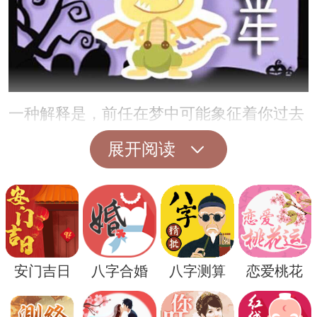
一种解释是，前任在梦中可能象征着你过去
的自我或者某种特定的情感状态。或许是你
展开阅读
与前任在一起时的感受，或者你曾经经历过
的某种情感模式，在梦中得到了表达和处
理。
此外，梦见前任也可能反映了你当前生活中
安门吉日
八字合婚
八字测算
恋爱桃花
的某种情感需求或者挑战。比如，你可能在
感情上感到不安定，或者在寻找安全感和归