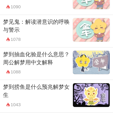
1090
索。
在这个充满神秘和意义的世界里，壁虎的存
梦见鬼：解读潜意识的呼唤
在不仅仅是一种偶然，更是一种潜藏着深刻
与警示
象征的存在。通过理解和解读壁虎的预兆与
1078
梦境，我们或许能更好地把握生活的方向和
梦到抽血化验是什么意思？
内心的平衡。
周公解梦用中文解释
1088
梦到捞鱼是什么预兆解梦女
生
1043