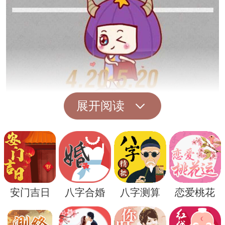
展开阅读
其次，壁虎的行为也常被人们观察和解读。
比如，壁虎通常在夜间活动，它们的出现可
能会吸引人们的注意力。有些人相信，壁虎
安门吉日
八字合婚
八字测算
恋爱桃花
的活动模式可以预示天气的变化，尤其是在
农村地区，人们会根据壁虎的出没来推测未