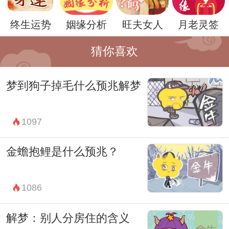
和情感都不尽相同。因此，病人梦见大枣的
终生运势
姻缘分析
旺夫女人
月老灵签
具体含义还需结合其个人情况来进行综合解
读。
猜你喜欢
总的来说，梦境是一扇通往内心世界的窗
梦到狗子掉毛什么预兆解梦
户，而其中的每一个细节都可能承载着深刻
的意义。病人梦见大枣，或许是一种内心的
1097
呼唤和寄托，也许是对健康和幸福的向往。
而周公解梦则为我们提供了一种解读梦境的
金蟾抱鲤是什么预兆？
方法，帮助我们更好地理解自己内心的声
音。
1086
解梦：别人分房住的含义