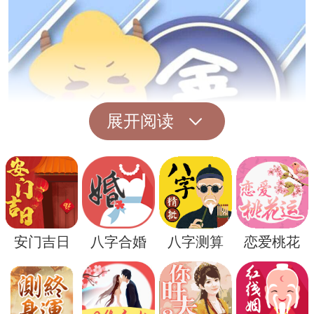
展开阅读
此外，梦到小孩摔死也可能暗示着梦者内心
安门吉日
八字合婚
八字测算
恋爱桃花
的一种挣扎和冲突。小孩的死亡可能代表着
梦者某种价值观或信念的崩溃，以及对内心
深处的冲突和矛盾的反映。梦者可能在思想