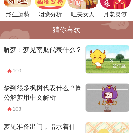
和情感上经历着一场内心的危机，需要重新
终生运势
姻缘分析
旺夫女人
月老灵签
审视自己的信仰和立场。
总的来说，梦到小孩摔死可能有着多重的含
猜你喜欢
义，取决于梦者的个人经历和内心状态。通
解梦：梦见南瓜代表什么？
过深入解析梦境，梦者可以更好地了解自己
内心的需求和情感，从而更好地应对现实生
100
活中的挑战和困难。
梦到很多枫树代表什么？周
公解梦用中文解析
103
梦见准备出门，暗示着什