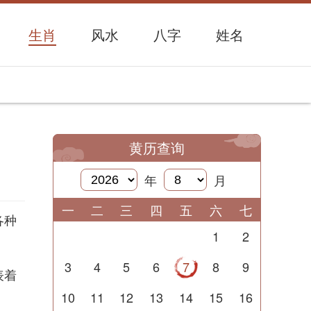
生肖
风水
八字
姓名
黄历查询
年
月
一
二
三
四
五
六
七
各种
1
2
3
4
5
6
7
8
9
表着
10
11
12
13
14
15
16