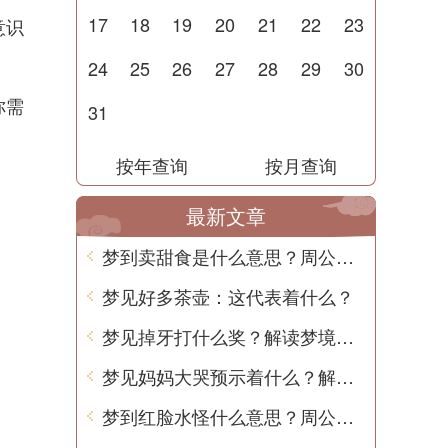
17
18
19
20
21
22
23
意识
24
25
26
27
28
29
30
你需
31
按年查询
按月查询
最新文章
梦到卖甜食是什么意思？周公解梦告诉你
梦见好多茶壶：这代表着什么？
梦见掉牙打什么奖？解读梦境背后的含义
梦见妈妈大哭预示着什么？解梦大全
梦到红脸水怪什么意思？周公解梦用中文解读