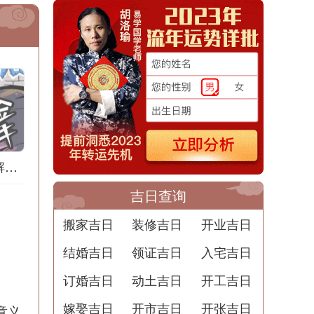
梦境中的士兵群：解读道家解梦中的隐含含义
吉日查询
搬家吉日
装修吉日
开业吉日
结婚吉日
领证吉日
入宅吉日
订婚吉日
动土吉日
开工吉日
嫁娶吉日
开市吉日
开张吉日
意义