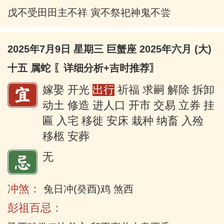
戊不受田田主不祥 寅不祭祀神鬼不尝
2025年7月9日 星期三 巨蟹座 2025年六月 (大)
十五 属蛇
〖详细分析+吉时推荐〗
嫁娶 开光
出行
祈福 求嗣 解除 拆卸
动土 修造 进人口 开市 交易 立券 挂
匾 入宅 移徙 安床 栽种 纳畜 入殓
移柩 安葬
无
冲煞：
兔日冲(癸酉)鸡 煞西
彭祖百忌：