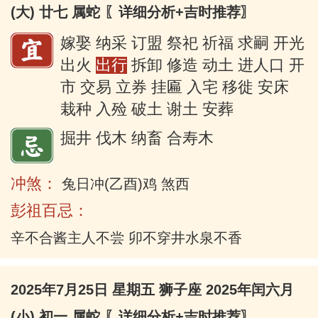
(大) 廿七 属蛇
〖详细分析+吉时推荐〗
嫁娶 纳采 订盟 祭祀 祈福 求嗣 开光
出火
出行
拆卸 修造 动土 进人口 开
市 交易 立券 挂匾 入宅 移徙 安床
栽种 入殓 破土 谢土 安葬
掘井 伐木 纳畜 合寿木
冲煞：
兔日冲(乙酉)鸡 煞西
彭祖百忌：
辛不合酱主人不尝 卯不穿井水泉不香
2025年7月25日 星期五 狮子座 2025年闰六月
(小) 初一 属蛇
〖详细分析+吉时推荐〗