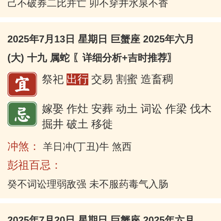
己不破券二比并亡 卯不穿井水泉不香
2025年7月13日 星期日 巨蟹座 2025年六月
(大) 十九 属蛇
〖详细分析+吉时推荐〗
祭祀
出行
交易 割蜜 造畜稠
嫁娶 作灶 安葬 动土 词讼 作梁 伐木
掘井 破土 移徙
冲煞：
羊日冲(丁丑)牛 煞西
彭祖百忌：
癸不词讼理弱敌强 未不服药毒气入肠
2025年7月20日 星期日 巨蟹座 2025年六月