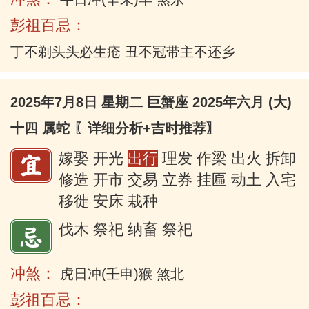
彭祖百忌：
丁不剃头头必生疮 丑不冠带主不还乡
2025年7月8日 星期二 巨蟹座 2025年六月 (大)
十四 属蛇
〖详细分析+吉时推荐〗
嫁娶 开光
出行
理发 作梁 出火 拆卸
修造 开市 交易 立券 挂匾 动土 入宅
移徙 安床 栽种
伐木 祭祀 纳畜 祭祀
冲煞：
虎日冲(壬申)猴 煞北
彭祖百忌：