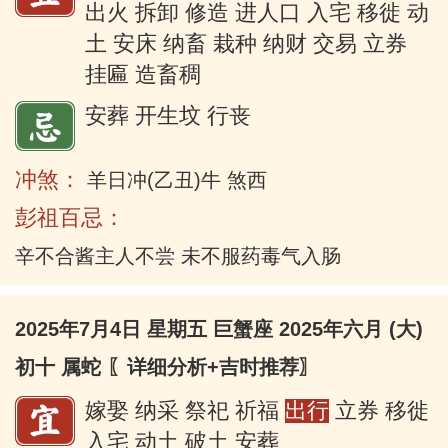
出火 拆卸 修造 进人口 入宅 移徙 动
土 安床 纳畜 栽种 纳财 交易 立券
挂匾 造畜稠
安葬 开生坟 行丧
冲煞：
羊日冲(乙丑)牛 煞西
彭祖百忌：
辛不合酱主人不尝 未不服药毒气入肠
2025年7月4日 星期五 巨蟹座 2025年六月 (大)
初十 属蛇
〖详细分析+吉时推荐〗
嫁娶 纳采 祭祀 祈福
出行
立券 移徙
入宅 动土 破土 安葬