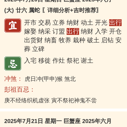
(大) 廿六 属蛇
〖详细分析+吉时推荐〗
开市 交易 立券 纳财 动土 开光
出行
嫁娶 纳采 订盟
出行
纳财 入学 开仓
出货财 纳畜 牧养 栽种 破土 启钻 安
葬 立碑
入宅 移徙 作灶 祭祀 谢土
冲煞：
虎日冲(甲申)猴 煞北
彭祖百忌：
庚不经络织机虚张 寅不祭祀神鬼不尝
2025年7月21日 星期一 巨蟹座 2025年六月