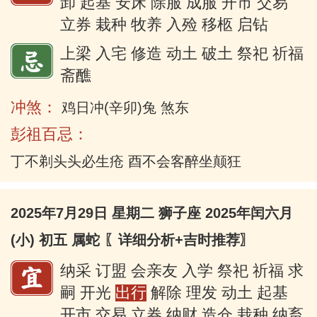
卸 起基 安床 除服 成服 开市 交易
立券 栽种 牧养 入殓 移柩 启钻
上梁 入宅 修造 动土 破土 祭祀 祈福
斋醮
冲煞：
鸡日冲(辛卯)兔 煞东
彭祖百忌：
丁不剃头头必生疮 酉不会客醉坐颠狂
2025年7月29日 星期二 狮子座 2025年闰六月
(小) 初五 属蛇
〖详细分析+吉时推荐〗
纳采 订盟 会亲友 入学 祭祀 祈福 求
嗣 开光
出行
解除 理发 动土 起基
开市 交易 立券 纳财 造仓 栽种 纳畜