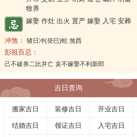
牧养
嫁娶 作灶 出火 置产 嫁娶 入宅 安葬
冲煞：
猪日冲(癸巳)蛇 煞西
彭祖百忌：
己不破券二比并亡 亥不嫁娶不利新郎
吉日查询
搬家吉日
装修吉日
开业吉日
结婚吉日
领证吉日
入宅吉日