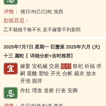
冲煞：
猪日冲(己巳)蛇 煞西
彭祖百忌：
乙不栽植千株不长 亥不嫁娶不利新郎
2025年7月7日 星期一 巨蟹座 2025年六月 (大)
十三 属蛇
〖详细分析+吉时推荐〗
嫁娶 安机械 交易
出行
祭祀 祈福 求
嗣 斋醮 塑绘 开光 合帐 裁衣 放水
开池 掘井
作灶 理发 造桥 行丧 安葬
冲煞：
牛日冲(辛未)羊 煞东