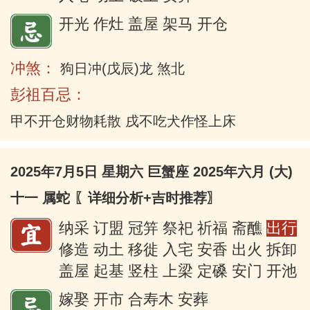
开光 作灶 盖屋 架马 开仓
冲煞：
狗日冲(戊辰)龙 煞北
彭祖百忌：
甲不开仓财物耗散 戌不吃犬作怪上床
2025年7月5日 星期六 巨蟹座 2025年六月 (大)
十一 属蛇
〖详细分析+吉时推荐〗
纳采 订盟 冠笄 祭祀 祈福 斋醮
出行
修造 动土 移徙 入宅 安香 出火 拆卸
盖屋 起基 竖柱 上梁 定磉 安门 开池
嫁娶 开市 合寿木 安葬