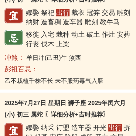
嫁娶 祭祀
出行
裁衣 冠笄 交易 雕刻
纳财 造畜稠 造车器 雕刻 教牛马
移徙 入宅 栽种 动土 破土 作灶 安葬
行丧 伐木 上梁
冲煞：
羊日冲(己丑)牛 煞西
彭祖百忌：
乙不栽植千株不长 未不服药毒气入肠
2025年7月27日 星期日 狮子座 2025年闰六月
(小) 初三 属蛇
〖详细分析+吉时推荐〗
嫁娶 纳采 订盟 造车器 开光
出行
拆