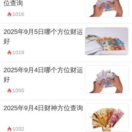
位查询
戌时(19:00-20:59) 财神在正东方。
1016
亥时(21:00-22:59) 财神在正东方。
2025年7月12日生肖冲煞：
2025年9月5日哪个方位财运
今日冲生肖鼠。根据冲克原理属鼠人被冲，
好
因此2025年7月12日这一天生肖属鼠的人需
1019
要避免钱财损失。另外，打牌打麻将最好不
2025年9月4日哪个方位财运
要和生肖属鼠的人坐对家。
好
1055
2025年9月4日财神方位查询
1032