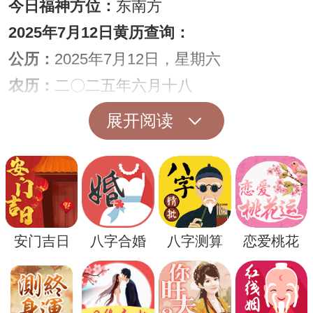
今日福神方位：
东南方
2025年7月12日黄历查询：
公历：
2025年7月12日，星期六
农历：
二〇二五年六月十八
干支：
乙巳年，生肖属蛇，癸未月，壬午日
展开阅读
胎神：
仓库碓 外西北
冲煞：
冲生肖(丙子)鼠，煞北
星座：
巨蟹座
彭祖：
壬不泱水更难提防，午不苫盖屋主更
安门吉日
八字合婚
八字测算
恋爱桃花
张
日宜：
祭祀 入殓 破土 除服 成服 移柩 启钻
安葬 谢土 馀事勿取