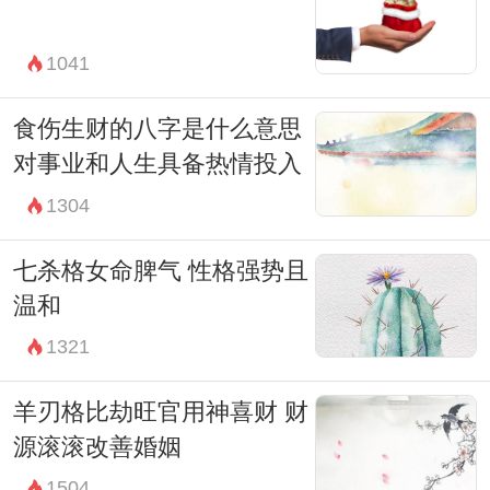
1041
食伤生财的八字是什么意思
对事业和人生具备热情投入
1304
七杀格女命脾气 性格强势且
温和
1321
羊刃格比劫旺官用神喜财 财
源滚滚改善婚姻
1504