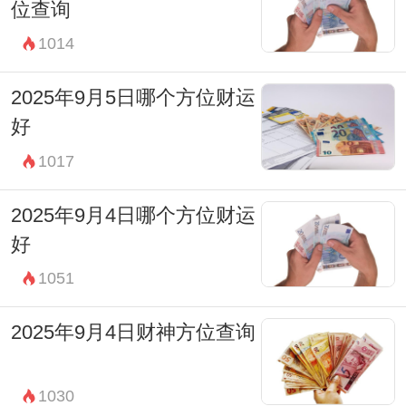
位查询
戌时(19:00-20:59) 财神在西南方。
1014
亥时(21:00-22:59) 财神在西南方。
2025年7月10日生肖冲煞：
2025年9月5日哪个方位财运
今日冲生肖狗。根据冲克原理属狗人被冲，
好
因此2025年7月10日这一天生肖属狗的人需
1017
要避免钱财损失。另外，打牌打麻将最好不
2025年9月4日哪个方位财运
要和生肖属狗的人坐对家。
好
1051
2025年9月4日财神方位查询
1030