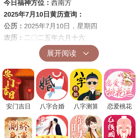
今日福神方位：
西南方
2025年7月10日黄历查询：
公历：
2025年7月10日，星期四
农历：
二〇二五年六月十六
干支：
乙巳年，生肖属蛇，癸未月，庚辰日
展开阅读
胎神：
碓磨栖 外正西
冲煞：
冲生肖(甲戌)狗，煞南
星座：
巨蟹座
彭祖：
庚不经络织机虚张，辰不哭泣必主重
安门吉日
八字合婚
八字测算
恋爱桃花
丧
日宜：
祭祀 作灶 纳财 栽种 纳畜 进人口
日忌：
安葬 经络 修坟 破土 开市 安床 启钻