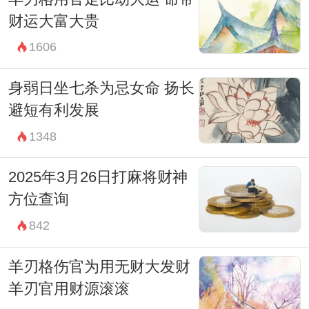
财运大富大贵
1606
身弱日坐七杀为忌女命 扬长
避短有利发展
1348
2025年3月26日打麻将财神
方位查询
842
羊刃格伤官为用无财大发财
羊刃官用财源滚滚