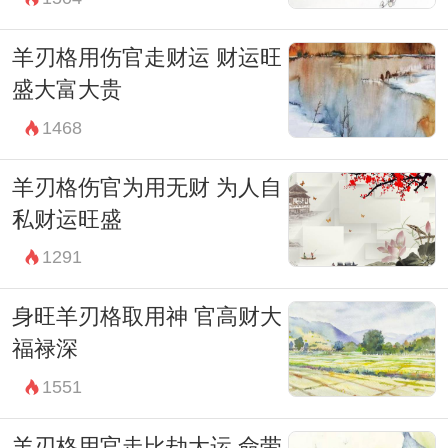
羊刃格用伤官走财运 财运旺
盛大富大贵
1468
羊刃格伤官为用无财 为人自
私财运旺盛
1291
身旺羊刃格取用神 官高财大
福禄深
1551
羊刃格用官走比劫大运 命带