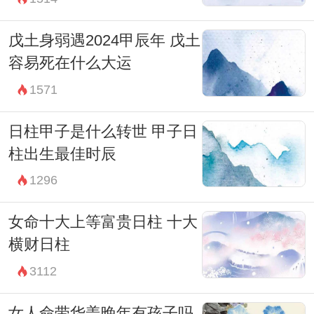
戊土身弱遇2024甲辰年 戊土
容易死在什么大运
1571
日柱甲子是什么转世 甲子日
柱出生最佳时辰
1296
女命十大上等富贵日柱 十大
横财日柱
3112
女人命带华盖晚年有孩子吗