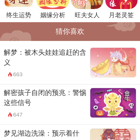
这在梦境中可能代表着你对自己内心成长的
终生运势
姻缘分析
旺夫女人
月老灵签
自信和坚定。也许梦中的开方种菜，是一种
猜你喜欢
自我激励和自我觉醒的表现。
总的来说，梦到开方种菜可能代表着一种新
解梦：被木头娃娃追赶的含
的开始和希望、生活的改变和转变、对未来
义
的期许和渴望，以及对内心成长和稳固的坚
663
定信念。无论梦到什么样的内容，都不必过
解密孩子自闭的预兆：警惕
分在意，梦境是一种内心的宣泄和表达，更
这些信号
多时候，是一种积极向上的心灵映射。
647
梦见湖边洗澡：预示着什