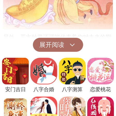
另外，开方种菜还可能代表着你对未来的期
展开阅读
许和渴望。在梦境中，这种劳作和耕耘可能
是一种内心的表达，代表着你对未来生活的
向往和憧憬。也许你正怀揣着新的梦想和目
标，梦中的开方种菜就是一种积极的心灵映
射。
安门吉日
八字合婚
八字测算
恋爱桃花
此外，根据周公解梦的解释，梦到开方种菜
也可能意味着你对自己内心的成长和稳固深
信不疑。培养和种植植物需要耐心和坚持，